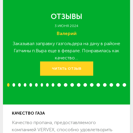
ОТЗЫВЫ
3 ИЮНЯ 2024
Валерий
Заказывал заправку газгольдера на дачу в районе
З
 за
Гатчины п.Выра еще в феврале. Понравилась как
качество…
ЧИТАТЬ ОТЗЫВ
1
2
3
4
5
6
7
8
9
10
11
12
13
14
15
16
17
18
19
20
КАЧЕСТВО ГАЗА
Качество пропана, предоставляемого
компанией VERVEX, способно удовлетворить