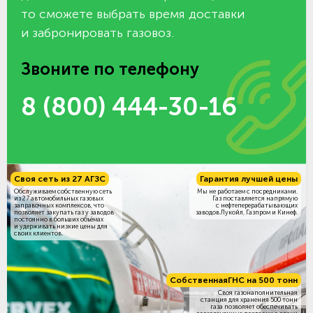
то сможете выбрать время доставки
и забронировать газовоз.
Звоните по телефону
8 (800) 444-30-16
Своя сеть из 27 АГЗС
Гарантия лучшей цены
Обслуживаем собственную сеть
Мы не работаем с посредниками.
из 27 автомобильных газовых
Газ поставляется напрямую
заправочных комплексов, что
с нефтеперерабатывающих
позволяет закупать газ у заводов
заводов Лукойл, Газпром и Кинеф.
постоянно в больших объёмах
и удерживать низкие цены для
своих клиентов.
Собственная
ГНС на 500 тонн
Своя газонаполнительная
станция для хранения 500 тонн
газа позволяет обеспечивать