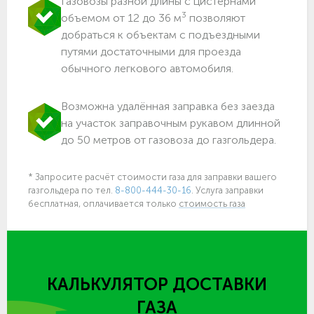
Газовозы разной длины с цистернами
3
объемом от 12 до 36 м
позволяют
добраться к объектам c подъездными
путями достаточными для проезда
обычного легкового автомобиля.
Возможна удалённая заправка без заезда
на участок заправочным рукавом длинной
до 50 метров от газовоза до газгольдера.
* Запросите расчёт стоимости газа для заправки вашего
газгольдера по тел.
8-800-444-30-16
. Услуга заправки
бесплатная, оплачивается только
стоимость газа
КАЛЬКУЛЯТОР ДОСТАВКИ
ГАЗА