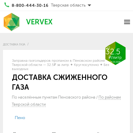
Тверская область
8-800-444-30-16
VERVEX
ДОСТАВКА ГАЗА
от
32.5
₽/литр
Заправка газгольдеров пропаном в Пеновском районе
06.08.2026
Тверской области — 32.5₽ за литр ✦ Круглосуточно ✦ Без
выходных
ДОСТАВКА СЖИЖЕННОГО
ГАЗА
По населённым пунктам Пеновского района
/
По районам
Тверской области
Пено