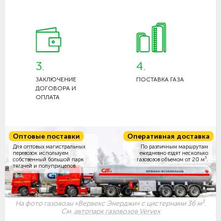
3.
4.
ЗАКЛЮЧЕНИЕ
ПОСТАВКА ГАЗА
ДОГОВОРА И
ОПЛАТА
Оптовые поставки
Оперативная доставка
Для оптовых магистральных
По различным маршрутам
перевозок используем
ежедневно ездят несколько
3
собственный большой парк
газовозов объемом
от 20 м
.
тягачей и полуприцепов.
3
На фото газовозы «Вервекс Энерджи» с цистернами 36 м
.
См.
автопарк газовозов Vervex