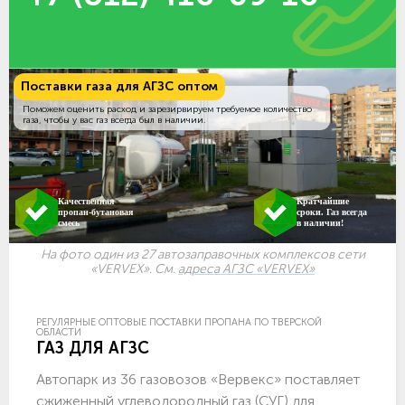
Поставки газа для АГЗС оптом
Поможем оценить расход и зарезирвируем требуемое количество
газа, чтобы у вас газ всегда был в наличии.
Качественная
Кратчайшие
пропан-бутановая
сроки. Газ всегда
смесь
в наличии!
На фото один из 27 автозаправочных комплексов сети
«VERVEX». См.
адреса АГЗС «VERVEX»
РЕГУЛЯРНЫЕ ОПТОВЫЕ ПОСТАВКИ ПРОПАНА ПО ТВЕРСКОЙ
ОБЛАСТИ
ГАЗ ДЛЯ АГЗС
Автопарк из 36 газовозов «Вервекс» поставляет
сжиженный углеводородный газ (СУГ) для