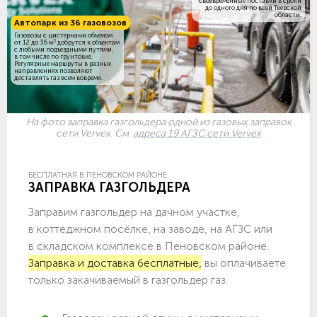
своевременные поставки в сроки
до одного дня по всей Тверской
области.
Автопарк из 36 газовозов
Газовозы с цистернами объемом
3
от 12 до 36 м
добрутся к объектам
c любыми подъездными путями,
в том числе по грунтовке.
Регулярные маршруты в разных
направлениях позволяют
доставлять газ всем вовремя.
На фото заправка газгольдера одной из газовых заправок
сети Vervex. См.
адреса 19 АГЗС сети Vervex
БЕСПЛАТНАЯ В ПЕНОВСКОМ РАЙОНЕ
ЗАПРАВКА ГАЗГОЛЬДЕРА
Заправим газгольдер на дачном участке,
в коттеджном посёлке, на заводе, на АГЗС или
в складском комплексе в Пеновском районе.
Заправка и доставка бесплатные,
вы оплачиваете
только закачиваемый в газгольдер газ.