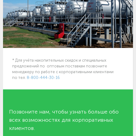
* Для учёта накопительных скидок и специальных
предложений по оптовым поставкам позвоните
менеджеру по работе с корпоративными клиентами
по тел.
8-800-444-30-16
Позвоните нам, чтобы узнать больше обо
всех возможностях для корпоративных
клиентов.