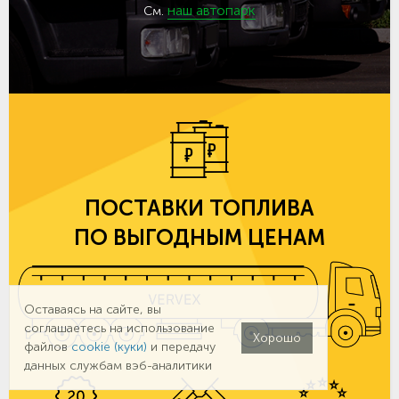
наш автопарк
См.
ПОСТАВКИ ТОПЛИВА
ПО ВЫГОДНЫМ ЦЕНАМ
Оставаясь на сайте, вы
соглашаетесь на использование
Хорошо
файлов
cookie (куки)
и передачу
данных службам вэб-аналитики