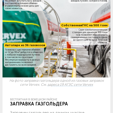
позволяет закупать газ у заводов
заводов Лукойл, Газпром и Кинеф.
постоянно в больших объёмах
и удерживать низкие цены для
своих клиентов.
Собственная
ГНС на 500 тонн
Своя газонаполнительная
станция для хранения 500 тонн
газа позволяет обеспечивать
своевременные поставки в сроки
до одного дня по всей Тверской
области.
Автопарк из 36 газовозов
Газовозы с цистернами объемом
3
от 12 до 36 м
добрутся к объектам
c любыми подъездными путями,
в том числе по грунтовке.
Регулярные маршруты в разных
направлениях позволяют
доставлять газ всем вовремя.
На фото заправка газгольдера одной из газовых заправок
сети Vervex. См.
адреса 19 АГЗС сети Vervex
БЕСПЛАТНАЯ В БЕЖЕЦКОМ РАЙОНЕ
ЗАПРАВКА ГАЗГОЛЬДЕРА
Заправим газгольдер на дачном участке,