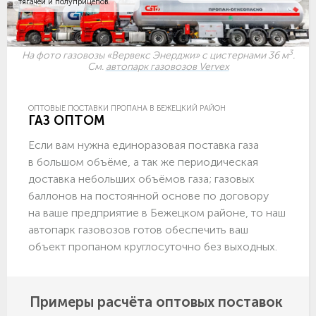
тягачей и полуприцепов.
3
На фото газовозы «Вервекс Энерджи» с цистернами 36 м
.
См.
автопарк газовозов Vervex
ОПТОВЫЕ ПОСТАВКИ ПРОПАНА В БЕЖЕЦКИЙ РАЙОН
ГАЗ ОПТОМ
Если вам нужна единоразовая поставка газа
в большом объёме, а так же периодическая
доставка небольших объёмов газа; газовых
баллонов на постоянной основе по договору
на ваше предприятие в Бежецком районе, то наш
автопарк газовозов готов обеспечить ваш
объект пропаном круглосуточно без выходных.
Примеры расчёта оптовых поставок