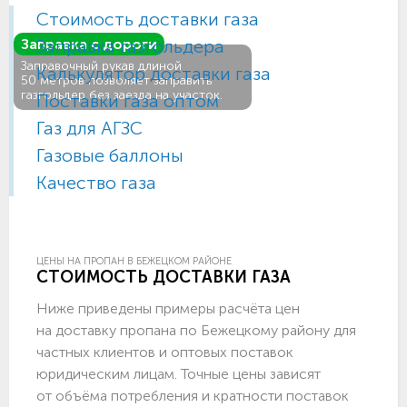
Стоимость доставки газа
Заправка газгольдера
Заправка с дороги
Заправочный рукав длиной
Калькулятор доставки газа
50 метров позволяет заправить
газгольдер без заезда на участок.
Поставки газа оптом
Газ для АГЗС
Газовые баллоны
Качество газа
ЦЕНЫ НА ПРОПАН В БЕЖЕЦКОМ РАЙОНЕ
СТОИМОСТЬ ДОСТАВКИ ГАЗА
Ниже приведены примеры расчёта цен
на доставку пропана по Бежецкому району для
частных клиентов и оптовых поставок
юридическим лицам. Точные цены зависят
от объёма потребления и кратности поставок