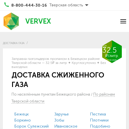
Тверская область
8-800-444-30-16
VERVEX
ДОСТАВКА ГАЗА
от
32.5
₽/литр
Заправка газгольдеров пропаном в Бежецком районе
07.08.2026
Тверской области — 32.5₽ за литр ✦ Круглосуточно ✦ Без
выходных
ДОСТАВКА СЖИЖЕННОГО
ГАЗА
По населённым пунктам Бежецкого района
/
По районам
Тверской области
Бежецк
Заручье
Пестиха
Боркино
Зобы
Плотники
Борок Сулежский
Ивановское
Подобино