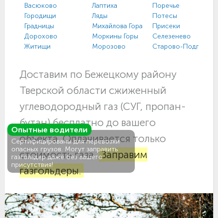
Васюково
Лаптиха
Поречье
Городищи
Ляды
Потесы
Градницы
Михайлова Гора
Присеки
Дорохово
Моркины Горы
Селезенево
Житищи
Морозово
Старово-Подгород
Доставим по Бежецкому району
Тверской области сжиженный
углеводородный газ (СУГ, пропан-
бутан) бесплатно до вашего
Опытные водители
объекта. Оплачивается только
Сертифицированы для перевозки
опасных грузов. Могут заправить
стоимость газа.
Заправим
газгольдер даже без вашего
присутствия!
газгольдеры.