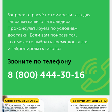
Запросите расчёт стоимости газа для
заправки вашего газгольдера.
Проконсультируем по условиям
доставки. Если вам понравится,
то сможете выбрать время доставки
и забронировать газовоз.
Звоните по телефону
8 (800) 444-30-16
Своя сеть из 27 АГЗС
Гарантия лучшей цены
Обслуживаем собственную сеть
Мы не работаем с посредниками.
из 27 автомобильных газовых
Газ поставляется напрямую
заправочных комплексов, что
с нефтеперерабатывающих