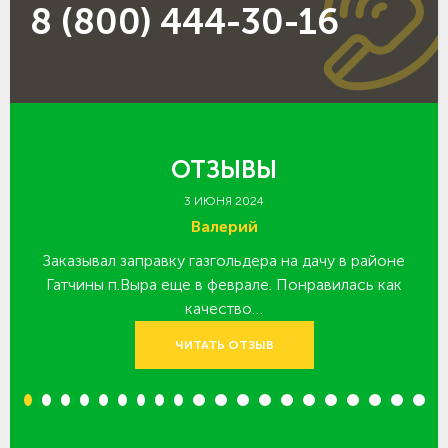
8 (800) 444-30-16
ОТЗЫВЫ
3 ИЮНЯ 2024
Валерий
Заказывал заправку газгольдера на дачу в районе
З
 за
Гатчины п.Выра еще в феврале. Понравилась как
качество…
ЧИТАТЬ ОТЗЫВ
1
2
3
4
5
6
7
8
9
10
11
12
13
14
15
16
17
18
19
20