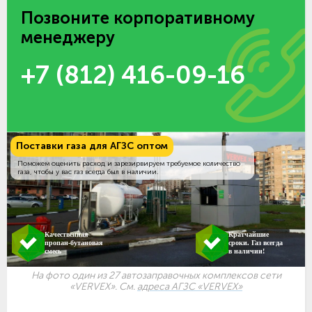
Позвоните корпоративному
менеджеру
+7 (812) 416-09-16
Поставки газа для АГЗС оптом
Поможем оценить расход и зарезирвируем требуемое количество
газа, чтобы у вас газ всегда был в наличии.
Качественная
Кратчайшие
пропан-бутановая
сроки. Газ всегда
смесь
в наличии!
На фото один из 27 автозаправочных комплексов сети
«VERVEX». См.
адреса АГЗС «VERVEX»