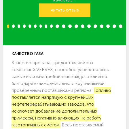
ЧИТАТЬ ОТЗЫВ
1
2
3
4
5
6
7
8
9
10
11
12
13
14
15
16
17
18
19
20
КАЧЕСТВО ГАЗА
Качество пропана, предоставляемого
компанией VERVEX, способно удовлетворить
самые высокие требования каждого клиента
благодаря взаимодействию с крупнейшими
проверенным поставщиками региона.
Топливо
поставляется напрямую с крупнейших
нефтеперерабатывающих заводов, что
исключает добавление дополнительных
примесей, негативно влияющих на работу
газотопливных систем.
Весь поставляемый