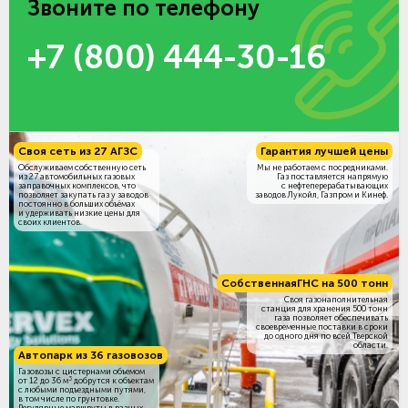
Звоните по телефону
+7 (800) 444-30-16
Своя сеть из 27 АГЗС
Гарантия лучшей цены
Обслуживаем собственную сеть
Мы не работаем с посредниками.
из 27 автомобильных газовых
Газ поставляется напрямую
заправочных комплексов, что
с нефтеперерабатывающих
позволяет закупать газ у заводов
заводов Лукойл, Газпром и Кинеф.
постоянно в больших объёмах
и удерживать низкие цены для
своих клиентов.
Собственная
ГНС на 500 тонн
Своя газонаполнительная
станция для хранения 500 тонн
газа позволяет обеспечивать
своевременные поставки в сроки
до одного дня по всей Тверской
области.
Автопарк из 36 газовозов
Газовозы с цистернами объемом
3
от 12 до 36 м
добрутся к объектам
c любыми подъездными путями,
в том числе по грунтовке.
Регулярные маршруты в разных