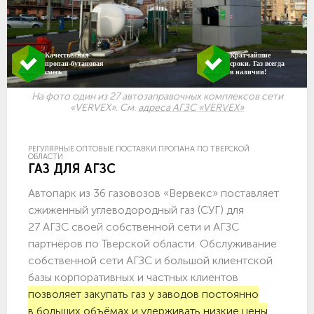
Качественная
Кратчайшие
пропан-бутановая
сроки. Газ всегда
смесь
в наличии!
На фото один из 27 автозаправочных комплексов сети
«VERVEX». См.
адреса АГЗС «VERVEX»
РЕГУЛЯРНЫЕ ОПТОВЫЕ ПОСТАВКИ ПРОПАНА ПО ТВЕРСКОЙ
ОБЛАСТИ
ГАЗ ДЛЯ АГЗС
Автопарк из 36 газовозов «Вервекс» поставляет
сжиженный углеводородный газ (СУГ) для
27 АГЗС своей собственной сети и АГЗС
партнёров по Тверской области. Обслуживание
собственной сети АГЗС и большой клиентской
базы корпоративных и частных клиентов
позволяет закупать газ у заводов постоянно
в больших объёмах и удерживать низкие цены