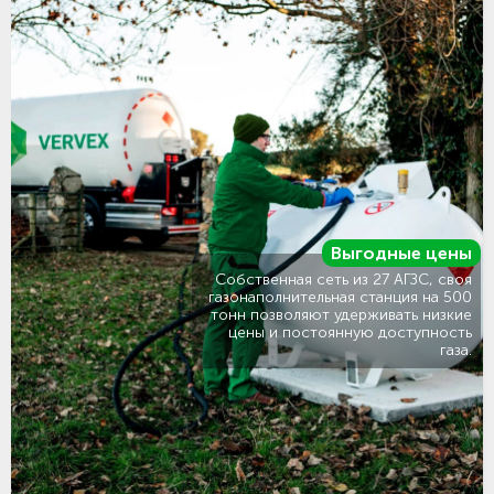
Выгодные цены
Собственная сеть из 27 АГЗС, своя
газонаполнительная станция на 500
тонн позволяют удерживать низкие
цены и постоянную доступность
газа.