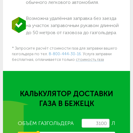
обычного легкового автомобиля.
Возможна удалённая заправка без заезда
на участок заправочным рукавом длинной
до 50 метров от газовоза до газгольдера.
* Запросите расчёт стоимости газа для заправки вашего
газгольдера по тел.
8-800-444-30-16.
Услуга заправки
бесплатная, оплачивается только
стоимость газа
КАЛЬКУЛЯТОР ДОСТАВКИ
ГАЗА
В БЕЖЕЦК
ОБЪЁМ ГАЗГОЛЬДЕРА
Л