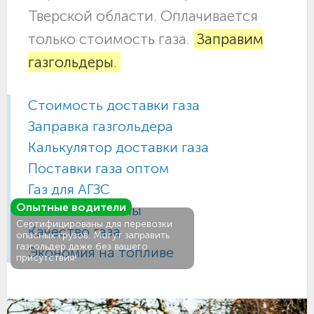
Тверской области. Оплачивается
только стоимость газа.
Заправим
газгольдеры.
Стоимость доставки газа
Заправка газгольдера
Калькулятор доставки газа
Поставки газа оптом
Газ для АГЗС
Опытные водители
Газовые баллоны
Сертифицированы для перевозки
Качество газа
опасных грузов. Могут заправить
газгольдер даже без вашего
Экономия на топливе
присутствия!