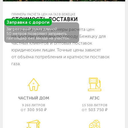
ПРИМЕРЫ РАСЧЁТА ЦЕН НА ГАЗ В БЕЖЕЦКЕ
СТОИМОСТЬ ДОСТАВКИ
Заправка с дороги
Ниже приведены примеры расчёта цен
Заправочный рукав длиной
50 метров позволяет заправить
на доставку пропана по городу Бежецку для
газгольдер без заезда на участок.
частных клиентов и оптовых поставок
юридическим лицам. Точные цены зависят
от объёма потребления и кратности поставок
газа.
ЧАСТНЫЙ ДОМ
АГЗС
9 260 ЛИТРОВ
15 500 ЛИТРОВ
300 950 ₽
503 750 ₽
ОТ
ОТ