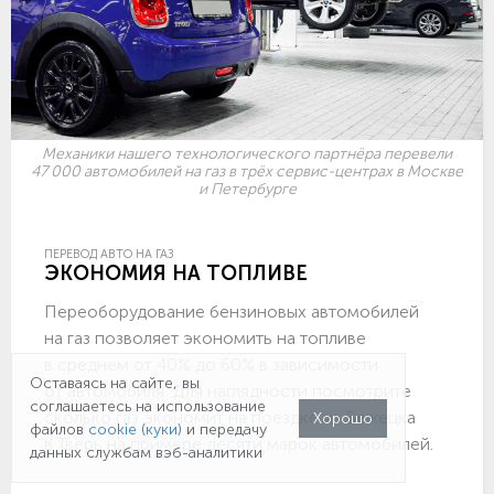
Механики нашего технологического партнёра перевели
47 000 автомобилей на газ в трёх сервис-центрах в Москве
и Петербурге
ПЕРЕВОД АВТО НА ГАЗ
ЭКОНОМИЯ НА ТОПЛИВЕ
Переоборудование бензиновых автомобилей
на газ позволяет экономить на топливе
в среднем от 40% до 60% в зависимости
Оставаясь на сайте, вы
от автомобиля. Для наглядности посмотрите
соглашаетесь на использование
сколько газ экономит на поездке из Бежецка
Хорошо
файлов
cookie (куки)
и передачу
в Тверь на примере десяти марок автомобилей.
данных службам вэб-аналитики