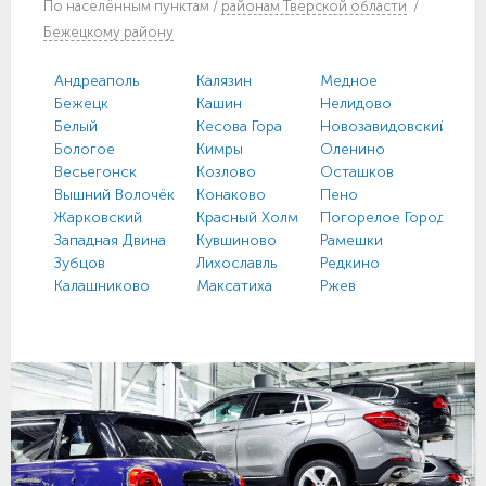
По
населённым пунктам
/
районам Тверской области
/
Бежецкому району
Андреаполь
Калязин
Медное
Бежецк
Кашин
Нелидово
Белый
Кесова Гора
Новозавидовский
Бологое
Кимры
Оленино
Весьегонск
Козлово
Осташков
Вышний Волочёк
Конаково
Пено
Жарковский
Красный Холм
Погорелое Городище
Западная Двина
Кувшиново
Рамешки
Зубцов
Лихославль
Редкино
Калашниково
Максатиха
Ржев