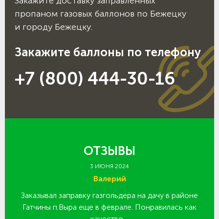
Закажите доставку заправленных
пропаном газовых баллонов по Бежецку
и городу Бежецку.
Закажите баллоны по телефону
+7 (800) 444-30-16
ОТЗЫВЫ
3 ИЮНЯ 2024
Валерий
Заказывал заправку газгольдера на дачу в районе
З
 за
Гатчины п.Выра еще в феврале. Понравилась как
качество…