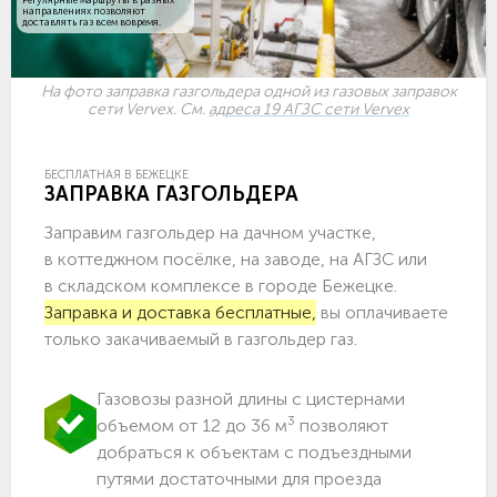
направлениях позволяют
доставлять газ всем вовремя.
На фото заправка газгольдера одной из газовых заправок
сети Vervex. См.
адреса 19 АГЗС сети Vervex
БЕСПЛАТНАЯ В БЕЖЕЦКЕ
ЗАПРАВКА ГАЗГОЛЬДЕРА
Заправим газгольдер на дачном участке,
в коттеджном посёлке, на заводе, на АГЗС или
в складском комплексе в городе Бежецке.
Заправка и доставка бесплатные,
вы оплачиваете
только закачиваемый в газгольдер газ.
Газовозы разной длины с цистернами
3
объемом от 12 до 36 м
позволяют
добраться к объектам c подъездными
путями достаточными для проезда