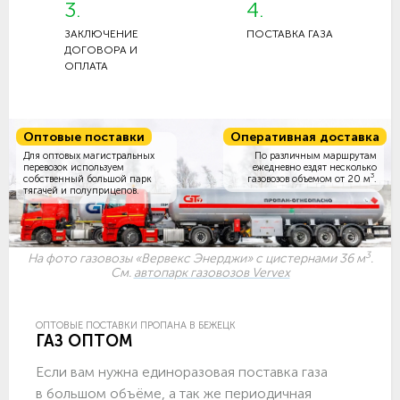
3.
4.
ЗАКЛЮЧЕНИЕ
ПОСТАВКА ГАЗА
ДОГОВОРА И
ОПЛАТА
Оптовые поставки
Оперативная доставка
Для оптовых магистральных
По различным маршрутам
перевозок используем
ежедневно ездят несколько
3
собственный большой парк
газовозов объемом
от 20 м
.
тягачей и полуприцепов.
3
На фото газовозы «Вервекс Энерджи» с цистернами 36 м
.
См.
автопарк газовозов Vervex
ОПТОВЫЕ ПОСТАВКИ ПРОПАНА В БЕЖЕЦК
ГАЗ ОПТОМ
Если вам нужна единоразовая поставка газа
в большом объёме, а так же периодичная