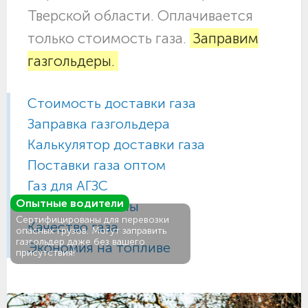
Тверской области. Оплачивается
только стоимость газа.
Заправим
газгольдеры.
Стоимость доставки газа
Заправка газгольдера
Калькулятор доставки газа
Поставки газа оптом
Газ для АГЗС
Опытные водители
Газовые баллоны
Сертифицированы для перевозки
Качество газа
опасных грузов. Могут заправить
газгольдер даже без вашего
Экономия на топливе
присутствия!