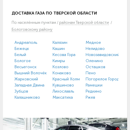
ДОСТАВКА ГАЗА ПО ТВЕРСКОЙ ОБЛАСТИ
По
населённым пунктам
/
районам Тверской области
/
Бологовскому району
Андреаполь
Калязин
Медное
Бежецк
Кашин
Нелидово
Белый
Кесова Гора
Новозавидовский
Бологое
Кимры
Оленино
Весьегонск
Козлово
Осташков
Вышний Волочёк
Конаково
Пено
Жарковский
Красный Холм
Погорелое Городище
Западная Двина
Кувшиново
Рамешки
Зубцов
Лихославль
Редкино
Калашниково
Максатиха
Ржев