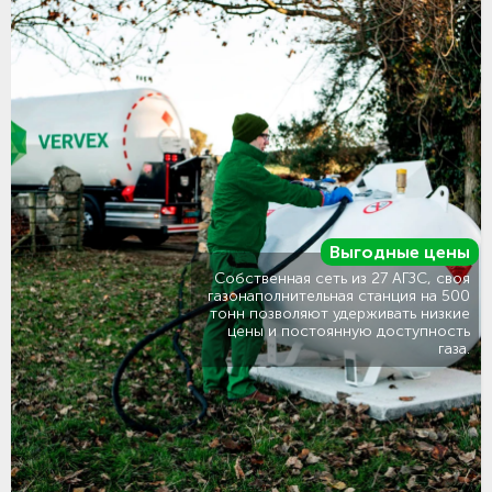
Выгодные цены
Собственная сеть из 27 АГЗС, своя
газонаполнительная станция на 500
тонн позволяют удерживать низкие
цены и постоянную доступность
газа.