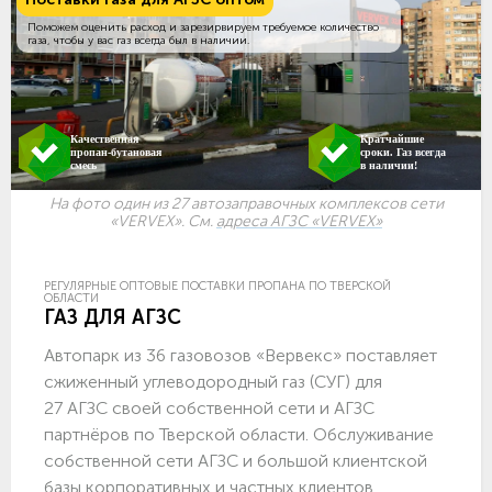
Поможем оценить расход и зарезирвируем требуемое количество
газа, чтобы у вас газ всегда был в наличии.
Качественная
Кратчайшие
пропан-бутановая
сроки. Газ всегда
смесь
в наличии!
На фото один из 27 автозаправочных комплексов сети
«VERVEX». См.
адреса АГЗС «VERVEX»
РЕГУЛЯРНЫЕ ОПТОВЫЕ ПОСТАВКИ ПРОПАНА ПО ТВЕРСКОЙ
ОБЛАСТИ
ГАЗ ДЛЯ АГЗС
Автопарк из 36 газовозов «Вервекс» поставляет
сжиженный углеводородный газ (СУГ) для
27 АГЗС своей собственной сети и АГЗС
партнёров по Тверской области. Обслуживание
собственной сети АГЗС и большой клиентской
базы корпоративных и частных клиентов