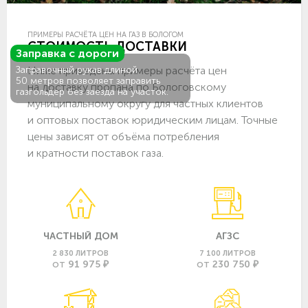
ПРИМЕРЫ РАСЧЁТА ЦЕН НА ГАЗ В БОЛОГОМ
СТОИМОСТЬ ДОСТАВКИ
Заправка с дороги
Ниже приведены примеры расчёта цен
Заправочный рукав длиной
50 метров позволяет заправить
на доставку пропана по Бологовскому
газгольдер без заезда на участок.
муниципальному округу для частных клиентов
и оптовых поставок юридическим лицам. Точные
цены зависят от объёма потребления
и кратности поставок газа.
ЧАСТНЫЙ ДОМ
АГЗС
2 830 ЛИТРОВ
7 100 ЛИТРОВ
91 975 ₽
230 750 ₽
ОТ
ОТ