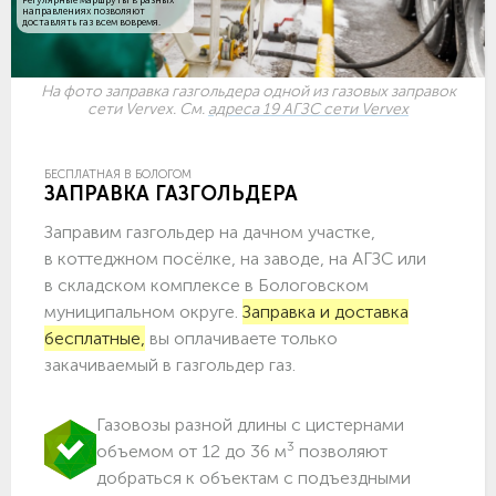
направлениях позволяют
доставлять газ всем вовремя.
На фото заправка газгольдера одной из газовых заправок
сети Vervex. См.
адреса 19 АГЗС сети Vervex
БЕСПЛАТНАЯ В БОЛОГОМ
ЗАПРАВКА ГАЗГОЛЬДЕРА
Заправим газгольдер на дачном участке,
в коттеджном посёлке, на заводе, на АГЗС или
в складском комплексе в Бологовском
муниципальном округе.
Заправка и доставка
бесплатные,
вы оплачиваете только
закачиваемый в газгольдер газ.
Газовозы разной длины с цистернами
3
объемом от 12 до 36 м
позволяют
добраться к объектам c подъездными