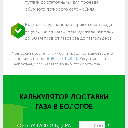
путями достаточными для проезда
обычного легкового автомобиля.
Возможна удалённая заправка без заезда
на участок заправочным рукавом длинной
до 50 метров от газовоза до газгольдера.
* Запросите расчёт стоимости газа для заправки вашего
газгольдера по тел.
8-800-444-30-16.
Услуга заправки
бесплатная, оплачивается только
стоимость газа
КАЛЬКУЛЯТОР ДОСТАВКИ
ГАЗА
В БОЛОГОЕ
ОБЪЁМ ГАЗГОЛЬДЕРА
Л