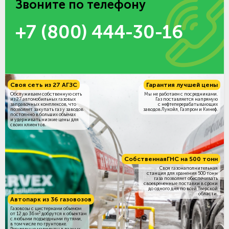
Звоните по телефону
+7 (800) 444-30-16
Своя сеть из 27 АГЗС
Гарантия лучшей цены
Обслуживаем собственную сеть
Мы не работаем с посредниками.
из 27 автомобильных газовых
Газ поставляется напрямую
заправочных комплексов, что
с нефтеперерабатывающих
позволяет закупать газ у заводов
заводов Лукойл, Газпром и Кинеф.
постоянно в больших объёмах
и удерживать низкие цены для
своих клиентов.
Собственная
ГНС на 500 тонн
Своя газонаполнительная
станция для хранения 500 тонн
газа позволяет обеспечивать
своевременные поставки в сроки
до одного дня по всей Тверской
области.
Автопарк из 36 газовозов
Газовозы с цистернами объемом
3
от 12 до 36 м
добрутся к объектам
c любыми подъездными путями,
в том числе по грунтовке.
Регулярные маршруты в разных