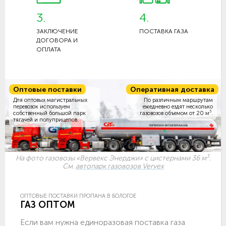
3.
4.
ЗАКЛЮЧЕНИЕ
ПОСТАВКА ГАЗА
ДОГОВОРА И
ОПЛАТА
Оптовые поставки
Оперативная доставка
Для оптовых магистральных
По различным маршрутам
перевозок используем
ежедневно ездят несколько
3
собственный большой парк
газовозов объемом
от 20 м
.
тягачей и полуприцепов.
3
На фото газовозы «Вервекс Энерджи» с цистернами 36 м
.
См.
автопарк газовозов Vervex
ОПТОВЫЕ ПОСТАВКИ ПРОПАНА В БОЛОГОЕ
ГАЗ ОПТОМ
Если вам нужна единоразовая поставка газа