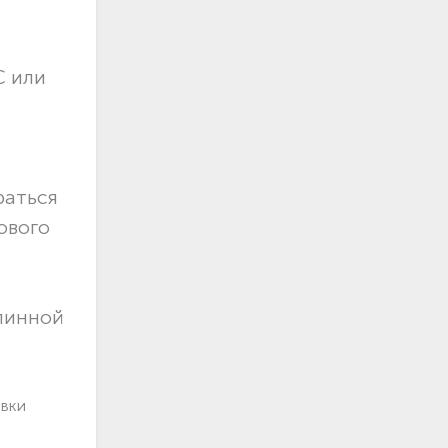
С или
раться
ового
длинной
авки