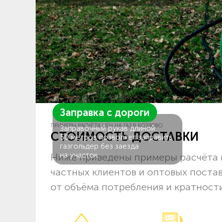
Заправка с дороги
ПРИМЕРЫ РАСЧЁТА ЦЕН НА ГАЗ В КОЗЛОВО
Заправочный рукав длиной
СТОИМОСТЬ ДОСТАВКИ
50 метров позволяет заправить
газгольдер без заезда
на участок.
Ниже приведены примеры расчёта ц
частных клиентов и оптовых поста
от объёма потребления и кратности