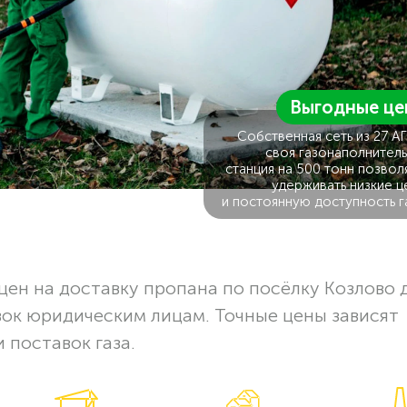
Выгодные це
Собственная сеть из 27 А
своя газонаполнитель
станция на 500 тонн позвол
удерживать низкие ц
и постоянную доступность г
ен на доставку пропана по посёлку Козлово 
вок юридическим лицам. Точные цены зависят
 поставок газа.