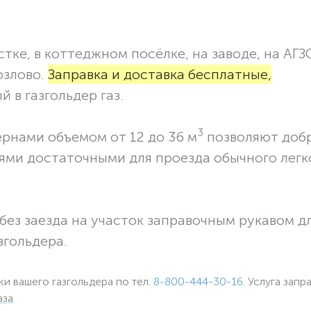
тке, в коттеджном посёлке, на заводе, на АГЗ
озлово.
Заправка и доставка бесплатные,
 в газгольдер газ.
3
ернами объемом от 12 до 36 м
позволяют доб
ями достаточными для проезда обычного легк
без заезда на участок заправочным рукавом 
згольдера.
ки вашего газгольдера по тел.
8-800-444-30-16.
Услуга запр
аза