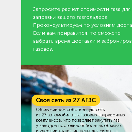
Запросите расчёт стоимости газа для
заправки вашего газгольдера.
Проконсультируем по условиям доста
Если вам понравится, то сможете
выбрать время доставки и заброниров
газовоз.
Своя сеть из 27 АГЗС
Обслуживаем собственную сеть
из 27 автомобильных газовых заправочных
комплексов, что позволяет закупать газ
у заводов постоянно в больших объёмах
и удерживать низкие цены для своих