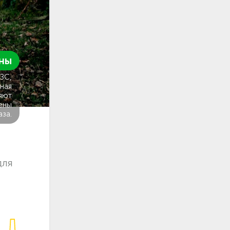
ны
ГЗС,
ная
яют
ены
аза.
для