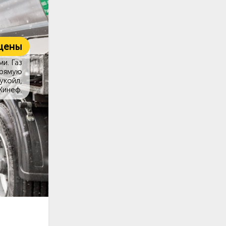
цены
и. Газ
прямую
укойл,
Кинеф.