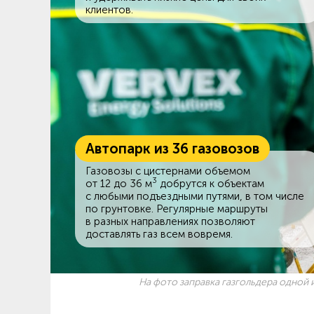
клиентов.
Автопарк из 36 газовозов
Газовозы с цистернами объемом
3
от 12 до 36 м
добрутся к объектам
c любыми подъездными путями, в том числе
по грунтовке. Регулярные маршруты
в разных направлениях позволяют
доставлять газ всем вовремя.
На фото заправка газгольдера одной и