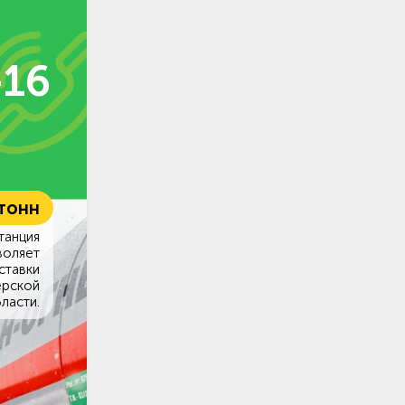
-16
 тонн
танция
воляет
ставки
ерской
ласти.