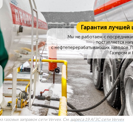
Гарантия лучшей 
Мы не работаем с посредникам
поставляется на
с нефтеперерабатывающих заводов Л
Газпром и 
з газовых заправок сети Vervex. См.
адреса 19 АГЗС сети Vervex