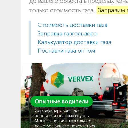
до вашего объекта в пределах Кон
только стоимость газа.
Заправим 
Стоимость доставки газа
Заправка газгольдера
Калькулятор доставки газа
Поставки газа оптом
Опытные водители
Сертифицированы для
перевозки опасных грузов.
Могут заправить газгольдер
даже без вашего присутствия!