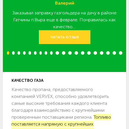
Валерий
Заказывал заправку газгольдера на дачу в районе
З
 за
Гатчины п.Выра еще в феврале. Понравилась как
качество…
ЧИТАТЬ ОТЗЫВ
1
2
3
4
5
6
7
8
9
10
11
12
13
14
15
16
17
18
19
20
КАЧЕСТВО ГАЗА
Качество пропана, предоставляемого
компанией VERVEX, способно удовлетворить
самые высокие требования каждого клиента
благодаря взаимодействию с крупнейшими
проверенным поставщиками региона.
Топливо
поставляется напрямую с крупнейших