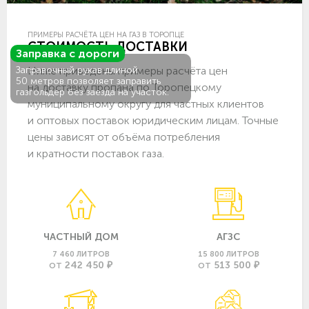
ПРИМЕРЫ РАСЧЁТА ЦЕН НА ГАЗ В ТОРОПЦЕ
СТОИМОСТЬ ДОСТАВКИ
Заправка с дороги
Ниже приведены примеры расчёта цен
Заправочный рукав длиной
50 метров позволяет заправить
на доставку пропана по Торопецкому
газгольдер без заезда на участок.
муниципальному округу для частных клиентов
и оптовых поставок юридическим лицам. Точные
цены зависят от объёма потребления
и кратности поставок газа.
ЧАСТНЫЙ ДОМ
АГЗС
7 460 ЛИТРОВ
15 800 ЛИТРОВ
242 450 ₽
513 500 ₽
ОТ
ОТ