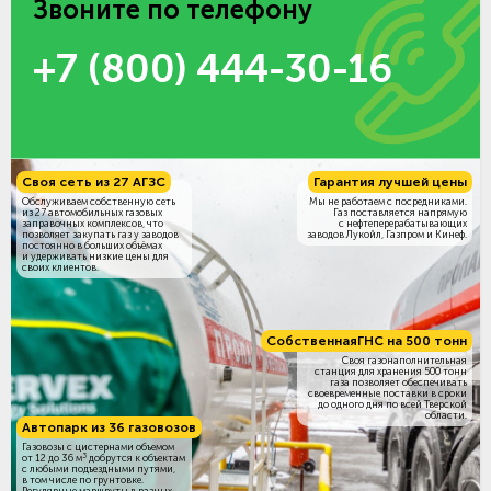
Звоните по телефону
+7 (800) 444-30-16
Своя сеть из 27 АГЗС
Гарантия лучшей цены
Обслуживаем собственную сеть
Мы не работаем с посредниками.
из 27 автомобильных газовых
Газ поставляется напрямую
заправочных комплексов, что
с нефтеперерабатывающих
позволяет закупать газ у заводов
заводов Лукойл, Газпром и Кинеф.
постоянно в больших объёмах
и удерживать низкие цены для
своих клиентов.
Собственная
ГНС на 500 тонн
Своя газонаполнительная
станция для хранения 500 тонн
газа позволяет обеспечивать
своевременные поставки в сроки
до одного дня по всей Тверской
области.
Автопарк из 36 газовозов
Газовозы с цистернами объемом
3
от 12 до 36 м
добрутся к объектам
c любыми подъездными путями,
в том числе по грунтовке.
Регулярные маршруты в разных