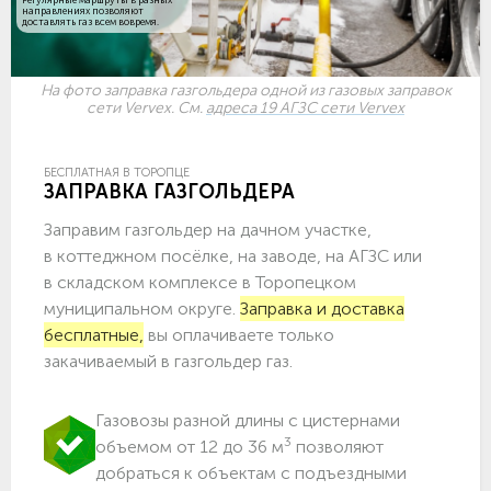
направлениях позволяют
доставлять газ всем вовремя.
На фото заправка газгольдера одной из газовых заправок
сети Vervex. См.
адреса 19 АГЗС сети Vervex
БЕСПЛАТНАЯ В ТОРОПЦЕ
ЗАПРАВКА ГАЗГОЛЬДЕРА
Заправим газгольдер на дачном участке,
в коттеджном посёлке, на заводе, на АГЗС или
в складском комплексе в Торопецком
муниципальном округе.
Заправка и доставка
бесплатные,
вы оплачиваете только
закачиваемый в газгольдер газ.
Газовозы разной длины с цистернами
3
объемом от 12 до 36 м
позволяют
добраться к объектам c подъездными