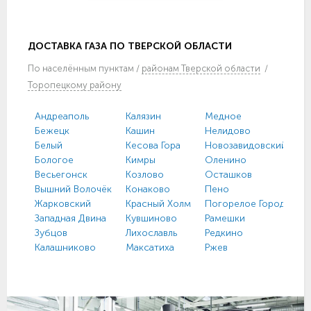
ДОСТАВКА ГАЗА ПО ТВЕРСКОЙ ОБЛАСТИ
По
населённым пунктам
/
районам Тверской области
/
Торопецкому району
Андреаполь
Калязин
Медное
Бежецк
Кашин
Нелидово
Белый
Кесова Гора
Новозавидовский
Бологое
Кимры
Оленино
Весьегонск
Козлово
Осташков
Вышний Волочёк
Конаково
Пено
Жарковский
Красный Холм
Погорелое Городище
Западная Двина
Кувшиново
Рамешки
Зубцов
Лихославль
Редкино
Калашниково
Максатиха
Ржев