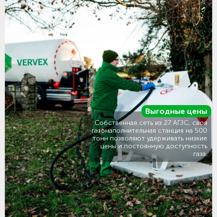
Выгодные цены
Собственная сеть из 27 АГЗС, своя
газонаполнительная станция на 500
тонн позволяют удерживать низкие
цены и постоянную доступность
газа.