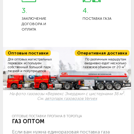
3.
4.
ЗАКЛЮЧЕНИЕ
ПОСТАВКА ГАЗА
ДОГОВОРА И
ОПЛАТА
Оптовые поставки
Оперативная доставка
Для оптовых магистральных
По различным маршрутам
перевозок используем
ежедневно ездят несколько
3
собственный большой парк
газовозов объемом
от 20 м
.
тягачей и полуприцепов.
3
На фото газовозы «Вервекс Энерджи» с цистернами 36 м
.
См.
автопарк газовозов Vervex
ОПТОВЫЕ ПОСТАВКИ ПРОПАНА В ТОРОПЦА
ГАЗ ОПТОМ
Если вам нужна единоразовая поставка газа