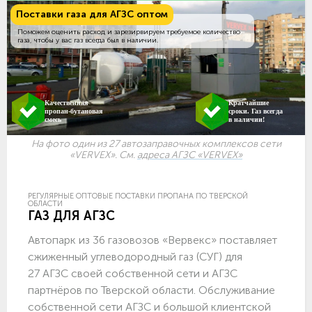
Поставки газа для АГЗС оптом
Поможем оценить расход и зарезирвируем требуемое количество
газа, чтобы у вас газ всегда был в наличии.
Качественная
Кратчайшие
пропан-бутановая
сроки. Газ всегда
смесь
в наличии!
На фото один из 27 автозаправочных комплексов сети
«VERVEX». См.
адреса АГЗС «VERVEX»
РЕГУЛЯРНЫЕ ОПТОВЫЕ ПОСТАВКИ ПРОПАНА ПО ТВЕРСКОЙ
ОБЛАСТИ
ГАЗ ДЛЯ АГЗС
Автопарк из 36 газовозов «Вервекс» поставляет
сжиженный углеводородный газ (СУГ) для
27 АГЗС своей собственной сети и АГЗС
партнёров по Тверской области. Обслуживание
собственной сети АГЗС и большой клиентской