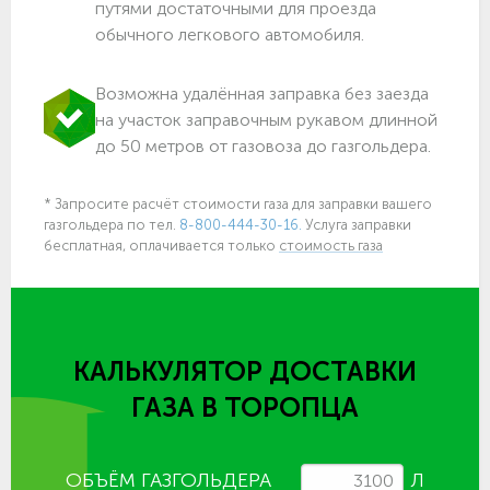
путями достаточными для проезда
обычного легкового автомобиля.
Возможна удалённая заправка без заезда
на участок заправочным рукавом длинной
до 50 метров от газовоза до газгольдера.
* Запросите расчёт стоимости газа для заправки вашего
газгольдера по тел.
8-800-444-30-16.
Услуга заправки
бесплатная, оплачивается только
стоимость газа
КАЛЬКУЛЯТОР ДОСТАВКИ
ГАЗА
В ТОРОПЦА
ОБЪЁМ ГАЗГОЛЬДЕРА
Л