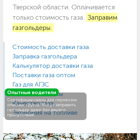
Тверской области. Оплачивается
только стоимость газа.
Заправим
газгольдеры.
Стоимость доставки газа
Заправка газгольдера
Калькулятор доставки газа
Поставки газа оптом
Газ для АГЗС
Опытные водители
Газовые баллоны
Сертифицированы для перевозки
Качество газа
опасных грузов. Могут заправить
газгольдер даже без вашего
Экономия на топливе
присутствия!