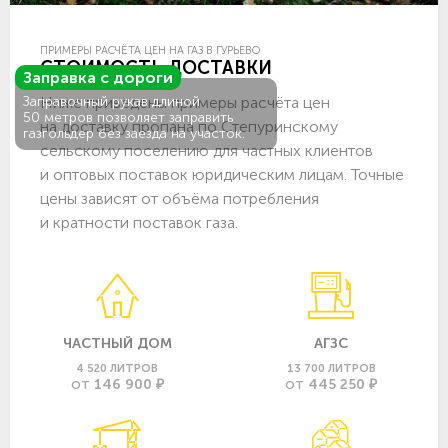
ПРИМЕРЫ РАСЧЁТА ЦЕН НА ГАЗ В ГУРЬЕВО
СТОИМОСТЬ ДОСТАВКИ
Заправка с дороги
Ниже приведены примеры расчёта цен
Заправочный рукав длиной
50 метров позволяет заправить
на доставку пропана по Степуринскому
газгольдер без заезда на участок.
сельскому поселению для частных клиентов
и оптовых поставок юридическим лицам. Точные
цены зависят от объёма потребления
и кратности поставок газа.
ЧАСТНЫЙ ДОМ
АГЗС
4 520 ЛИТРОВ
13 700 ЛИТРОВ
146 900 ₽
445 250 ₽
ОТ
ОТ