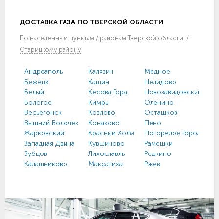
ДОСТАВКА ГАЗА ПО ТВЕРСКОЙ ОБЛАСТИ
По
населённым пунктам
/
районам Тверской области
/
Старицкому району
Андреаполь
Калязин
Медное
Бежецк
Кашин
Нелидово
Белый
Кесова Гора
Новозавидовский
Бологое
Кимры
Оленино
Весьегонск
Козлово
Осташков
Вышний Волочёк
Конаково
Пено
Жарковский
Красный Холм
Погорелое Городище
Западная Двина
Кувшиново
Рамешки
Зубцов
Лихославль
Редкино
Калашниково
Максатиха
Ржев