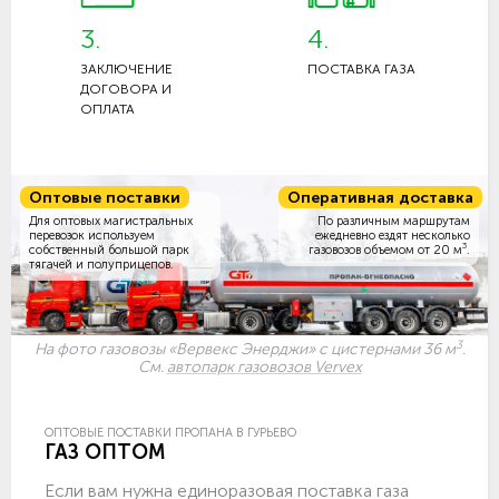
3.
4.
ЗАКЛЮЧЕНИЕ
ПОСТАВКА ГАЗА
ДОГОВОРА И
ОПЛАТА
Оптовые поставки
Оперативная доставка
Для оптовых магистральных
По различным маршрутам
перевозок используем
ежедневно ездят несколько
3
собственный большой парк
газовозов объемом
от 20 м
.
тягачей и полуприцепов.
3
На фото газовозы «Вервекс Энерджи» с цистернами 36 м
.
См.
автопарк газовозов Vervex
ОПТОВЫЕ ПОСТАВКИ ПРОПАНА В ГУРЬЕВО
ГАЗ ОПТОМ
Если вам нужна единоразовая поставка газа