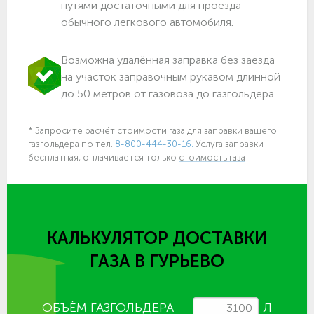
путями достаточными для проезда
обычного легкового автомобиля.
Возможна удалённая заправка без заезда
на участок заправочным рукавом длинной
до 50 метров от газовоза до газгольдера.
* Запросите расчёт стоимости газа для заправки вашего
газгольдера по тел.
8-800-444-30-16.
Услуга заправки
бесплатная, оплачивается только
стоимость газа
КАЛЬКУЛЯТОР ДОСТАВКИ
ГАЗА
В ГУРЬЕВО
ОБЪЁМ ГАЗГОЛЬДЕРА
Л