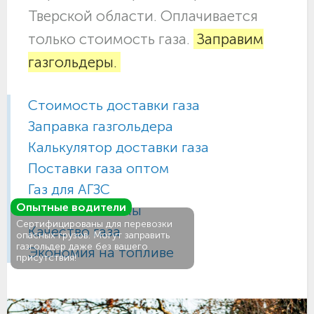
Тверской области. Оплачивается
только стоимость газа.
Заправим
газгольдеры.
Стоимость доставки газа
Заправка газгольдера
Калькулятор доставки газа
Поставки газа оптом
Газ для АГЗС
Опытные водители
Газовые баллоны
Сертифицированы для перевозки
Качество газа
опасных грузов. Могут заправить
газгольдер даже без вашего
Экономия на топливе
присутствия!