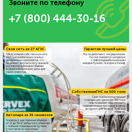
Звоните по телефону
+7 (800) 444-30-16
Своя сеть из 27 АГЗС
Гарантия лучшей цены
Обслуживаем собственную сеть
Мы не работаем с посредниками.
из 27 автомобильных газовых
Газ поставляется напрямую
заправочных комплексов, что
с нефтеперерабатывающих
позволяет закупать газ у заводов
заводов Лукойл, Газпром и Кинеф.
постоянно в больших объёмах
и удерживать низкие цены для
своих клиентов.
Собственная
ГНС на 500 тонн
Своя газонаполнительная
станция для хранения 500 тонн
газа позволяет обеспечивать
своевременные поставки в сроки
до одного дня по всей Тверской
области.
Автопарк из 36 газовозов
Газовозы с цистернами объемом
3
от 12 до 36 м
добрутся к объектам
c любыми подъездными путями,
в том числе по грунтовке.
Регулярные маршруты в разных