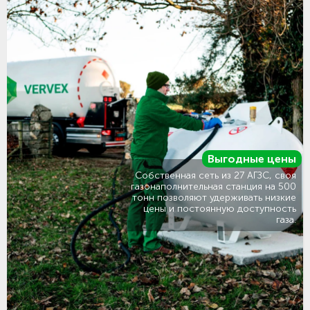
Выгодные цены
Собственная сеть из 27 АГЗС, своя
газонаполнительная станция на 500
тонн позволяют удерживать низкие
цены и постоянную доступность
газа.