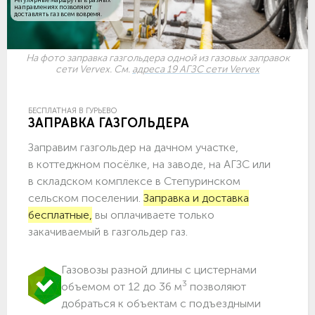
направлениях позволяют
доставлять газ всем вовремя.
На фото заправка газгольдера одной из газовых заправок
сети Vervex. См.
адреса 19 АГЗС сети Vervex
БЕСПЛАТНАЯ В ГУРЬЕВО
ЗАПРАВКА ГАЗГОЛЬДЕРА
Заправим газгольдер на дачном участке,
в коттеджном посёлке, на заводе, на АГЗС или
в складском комплексе в Степуринском
сельском поселении.
Заправка и доставка
бесплатные,
вы оплачиваете только
закачиваемый в газгольдер газ.
Газовозы разной длины с цистернами
3
объемом от 12 до 36 м
позволяют
добраться к объектам c подъездными