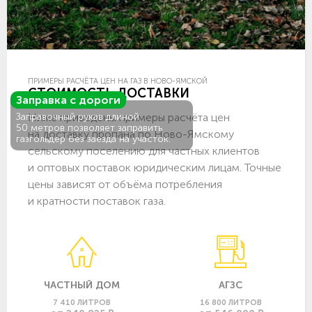
ПРИМЕРЫ РАСЧЁТА ЦЕН НА ГАЗ В НОВО-ЯМСКОЙ
СТОИМОСТЬ ДОСТАВКИ
Заправка с дороги
Ниже приведены примеры расчёта цен
Заправочный рукав длиной
50 метров позволяет заправить
на доставку пропана по Ново-Ямскому
газгольдер без заезда на участок.
сельскому поселению для частных клиентов
и оптовых поставок юридическим лицам. Точные
цены зависят от объёма потребления
и кратности поставок газа.
ЧАСТНЫЙ ДОМ
АГЗС
7 410 ЛИТРОВ
16 800 ЛИТРОВ