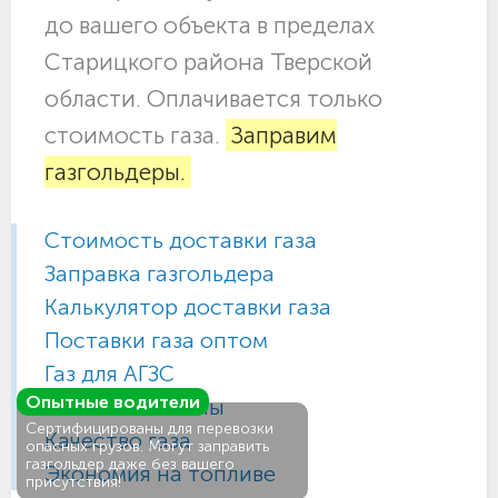
до вашего объекта в пределах
Старицкого района Тверской
области. Оплачивается только
стоимость газа.
Заправим
газгольдеры.
Стоимость доставки газа
Заправка газгольдера
Калькулятор доставки газа
Поставки газа оптом
Газ для АГЗС
Опытные водители
Газовые баллоны
Сертифицированы для перевозки
Качество газа
опасных грузов. Могут заправить
газгольдер даже без вашего
Экономия на топливе
присутствия!