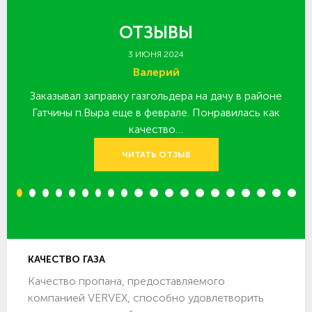
ОТЗЫВЫ
3 ИЮНЯ 2024
Валерий
Заказывал заправку газгольдера на дачу в районе
З
 за
Гатчины п.Выра еще в феврале. Понравилась как
качество…
ЧИТАТЬ ОТЗЫВ
1
2
3
4
5
6
7
8
9
10
11
12
13
14
15
16
17
18
19
20
КАЧЕСТВО ГАЗА
Качество пропана, предоставляемого
компанией VERVEX, способно удовлетворить