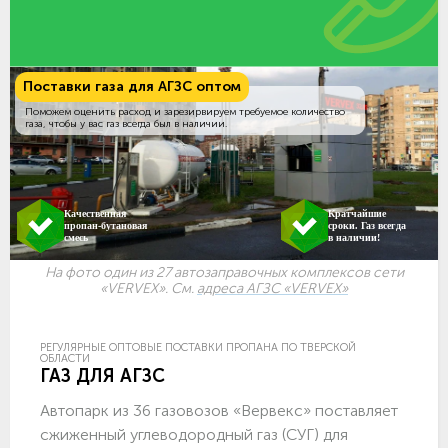
Поставки газа для АГЗС оптом
Поможем оценить расход и зарезирвируем требуемое количество
газа, чтобы у вас газ всегда был в наличии.
Качественная
Кратчайшие
пропан-бутановая
сроки. Газ всегда
смесь
в наличии!
На фото один из 27 автозаправочных комплексов сети
«VERVEX». См.
адреса АГЗС «VERVEX»
РЕГУЛЯРНЫЕ ОПТОВЫЕ ПОСТАВКИ ПРОПАНА ПО ТВЕРСКОЙ
ОБЛАСТИ
ГАЗ ДЛЯ АГЗС
Автопарк из 36 газовозов «Вервекс» поставляет
сжиженный углеводородный газ (СУГ) для