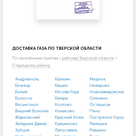
ДОСТАВКА ГАЗА ПО ТВЕРСКОЙ ОБЛАСТИ
По
населённым пунктам
/
районам Тверской области
/
Старицкому району
Андреаполь
Калязин
Медное
Бежецк
Кашин
Нелидово
Белый
Кесова Гора
Новозавидовский
Бологое
Кимры
Оленино
Весьегонск
Козлово
Осташков
Вышний Волочёк
Конаково
Пено
Жарковский
Красный Холм
Погорелое Городище
Западная Двина
Кувшиново
Рамешки
Зубцов
Лихославль
Редкино