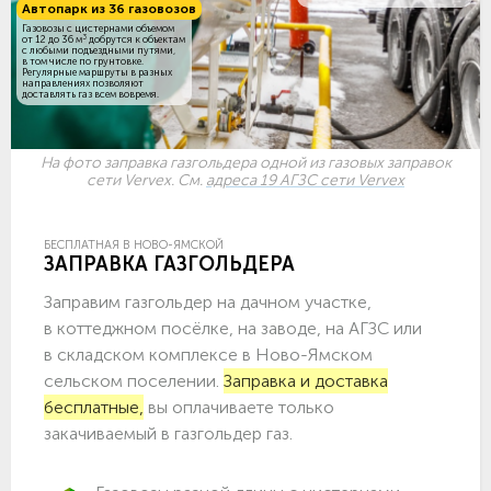
Автопарк из 36 газовозов
Газовозы с цистернами объемом
3
от 12 до 36 м
добрутся к объектам
c любыми подъездными путями,
в том числе по грунтовке.
Регулярные маршруты в разных
направлениях позволяют
доставлять газ всем вовремя.
На фото заправка газгольдера одной из газовых заправок
сети Vervex. См.
адреса 19 АГЗС сети Vervex
БЕСПЛАТНАЯ В НОВО-ЯМСКОЙ
ЗАПРАВКА ГАЗГОЛЬДЕРА
Заправим газгольдер на дачном участке,
в коттеджном посёлке, на заводе, на АГЗС или
в складском комплексе в Ново-Ямском
сельском поселении.
Заправка и доставка
бесплатные,
вы оплачиваете только
закачиваемый в газгольдер газ.