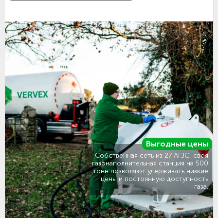
Выгодные цены
Собственная сеть из 27 АГЗС, своя
газонаполнительная станция на 500
тонн позволяют удерживать низкие
цены и постоянную доступность
газа.