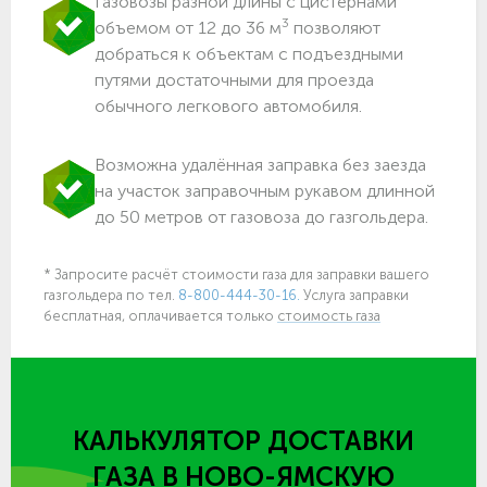
Газовозы разной длины с цистернами
3
объемом от 12 до 36 м
позволяют
добраться к объектам c подъездными
путями достаточными для проезда
обычного легкового автомобиля.
Возможна удалённая заправка без заезда
на участок заправочным рукавом длинной
до 50 метров от газовоза до газгольдера.
* Запросите расчёт стоимости газа для заправки вашего
газгольдера по тел.
8-800-444-30-16.
Услуга заправки
бесплатная, оплачивается только
стоимость газа
КАЛЬКУЛЯТОР ДОСТАВКИ
ГАЗА
В НОВО-ЯМСКУЮ