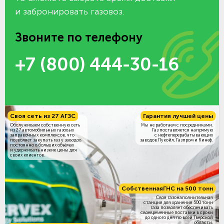
и забронировать газовоз.
Звоните по телефону
+7 (800) 444-30-16
Своя сеть из 27 АГЗС
Гарантия лучшей цены
Обслуживаем собственную сеть
Мы не работаем с посредниками.
из 27 автомобильных газовых
Газ поставляется напрямую
заправочных комплексов, что
с нефтеперерабатывающих
позволяет закупать газ у заводов
заводов Лукойл, Газпром и Кинеф.
постоянно в больших объёмах
и удерживать низкие цены для
своих клиентов.
Собственная
ГНС на 500 тонн
Своя газонаполнительная
станция для хранения 500 тонн
газа позволяет обеспечивать
своевременные поставки в сроки
до одного дня по всей Тверской
области.