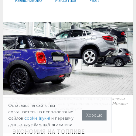
Калашниково
Максатиха
Ржев
Механики нашего технологического партнёра перевели
47 000 автомобилей на газ в трёх сервис-центрах в Москве
Оставаясь на сайте, вы
и Петербурге
соглашаетесь на использование
Хорошо
файлов
cookie (куки)
и передачу
данных службам вэб-аналитики
ПЕРЕВОД АВТО НА ГАЗ
ЭКОНОМИЯ НА ТОПЛИВЕ