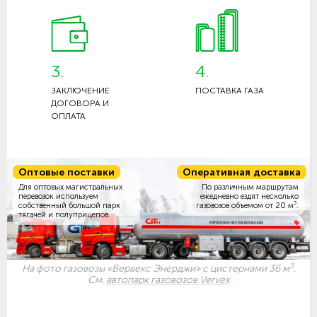
3.
4.
ЗАКЛЮЧЕНИЕ
ПОСТАВКА ГАЗА
ДОГОВОРА И
ОПЛАТА
Оптовые поставки
Оперативная доставка
Для оптовых магистральных
По различным маршрутам
перевозок используем
ежедневно ездят несколько
3
собственный большой парк
газовозов объемом
от 20 м
.
тягачей и полуприцепов.
3
На фото газовозы «Вервекс Энерджи» с цистернами 36 м
.
См.
автопарк газовозов Vervex